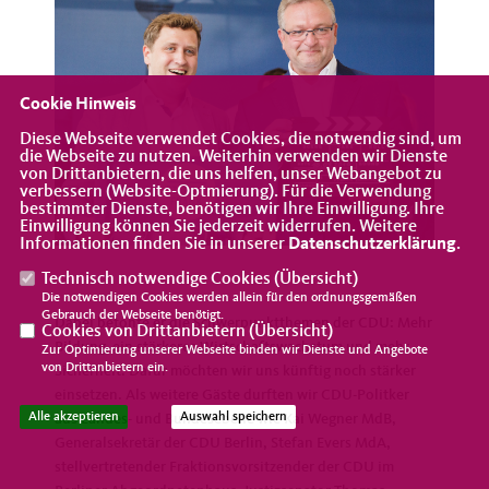
Cookie Hinweis
Diese Webseite verwendet Cookies, die notwendig sind, um
die Webseite zu nutzen. Weiterhin verwenden wir Dienste
von Drittanbietern, die uns helfen, unser Webangebot zu
verbessern (Website-Optmierung). Für die Verwendung
bestimmter Dienste, benötigen wir Ihre Einwilligung. Ihre
Einwilligung können Sie jederzeit widerrufen. Weitere
Informationen finden Sie in unserer
Datenschutzerklärung
.
Technisch notwendige Cookies (
Übersicht
)
Die notwendigen Cookies werden allein für den ordnungsgemäßen
Gebrauch der Webseite benötigt.
Dabei betonte er die Schwerpunktthemen der CDU: Mehr
Cookies von Drittanbietern (
Übersicht
)
Bildung, ein stärkeres Wirtschaftswachstum und mehr
Zur Optimierung unserer Webseite binden wir Dienste und Angebote
von Drittanbietern ein.
Sicherheit. Dafür möchten wir uns künftig noch stärker
einsetzen. Als weitere Gäste durften wir CDU-Politker
Alle akzeptieren
Auswahl speichern
aus Landes- und Bundesebene wie Kai Wegner MdB,
Generalsekretär der CDU Berlin, Stefan Evers MdA,
stellvertretender Fraktionsvorsitzender der CDU im