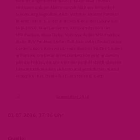
Berliner Abgeordnetenhaus, Justizsenator Thomas
Heilmann und Jan-Marco Luczak MdB aus Tempelhof-
Schöneberg begrüßen. Auch Vertreter anderer Parteien
feierten mit uns, unter anderem Alexander Lubawinski
MdA (SPD), Knut Lambertin, Kreisvorsitzender der
SPD Pankow, Rona Tietje, Vorsitzende der SPD-Fraktion
in der BVV-Pankow, Stefan Gelbhaar MdA (Grüne) sowie
Cordelia Koch, Kreisvorsitzende Bündnis 90/Die Grünen
in Pankow. Ein besonderes Dankeschön geht in diesem
Jahr die Polizei, die uns trotz der parallel stattfindenden
Demonstration einen sicheren und gemütlichen Abend
ermöglicht hat. Danke für Euren tollen Einsatz!
01.07.2016, 17:36 Uhr
Quelle: