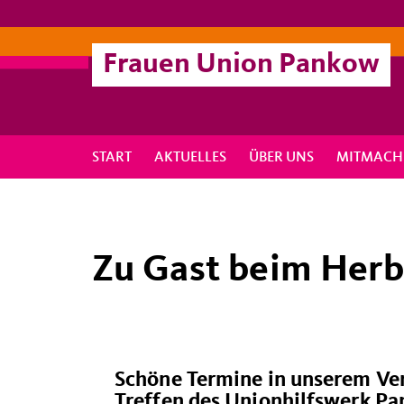
Frauen Union Pankow
START
AKTUELLES
ÜBER UNS
MITMACH
Zu Gast beim Her
Schöne Termine in unserem Ver
Treffen des Unionhilfswerk Pa