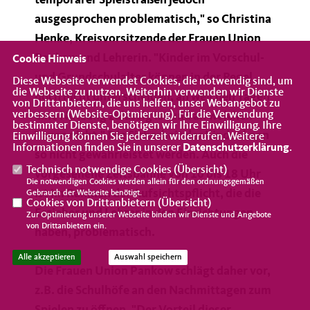
temporärer Spielstraßen jedoch
ausgesprochen problematisch," so Christina
Henke, Kreisvorsitzende der Frauen Union
Pankow und Lehrerin. "Kinder im Vorschul-
Cookie Hinweis
und Grundschulalter können in der Regel
Diese Webseite verwendet Cookies, die notwendig sind, um
die Webseite zu nutzen. Weiterhin verwenden wir Dienste
noch nicht unterscheiden, an welchen Tagen
von Drittanbietern, die uns helfen, unser Webangebot zu
verbessern (Website-Optmierung). Für die Verwendung
eine Nutzung zulässig ist und an welchen
bestimmter Dienste, benötigen wir Ihre Einwilligung. Ihre
Tagen nicht." Die Sicherheit der Kinder kann
Einwilligung können Sie jederzeit widerrufen. Weitere
Informationen finden Sie in unserer
Datenschutzerklärung
.
so nicht gewährleistet werden. Auch die
Technisch notwendige Cookies (
Übersicht
)
vorgesehene Zeitspanne von 10 bis 18 Uhr
Die notwendigen Cookies werden allein für den ordnungsgemäßen
ist im Rahmen der Aufsichtspflicht, die die
Gebrauch der Webseite benötigt.
Cookies von Drittanbietern (
Übersicht
)
Erzieher und Lehrer in den Einrichtungen
Zur Optimierung unserer Webseite binden wir Dienste und Angebote
von Drittanbietern ein.
haben, problematisch.
Alle akzeptieren
Auswahl speichern
Die Frauen Union Pankow schlägt daher vor,
z.B. die Schulhöfe an den Nachmittagen zum